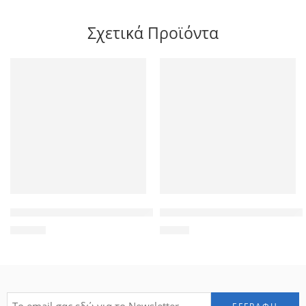
Σχετικά Προϊόντα
GOLDEN WOLF τσάντα πλάτης GB00399, με θήκη laptop 15.6″
SONOFF USB Dongle CC2531, 
29,90
€
8,20
€