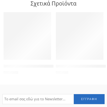
Σχετικά Προϊόντα
UBIQUITI UniFi Video Camera Dome UVC-DOME, 720p, H.264
INNOTRONIK ηλιακό πάνελ ICH
155,00
€
17,00
€