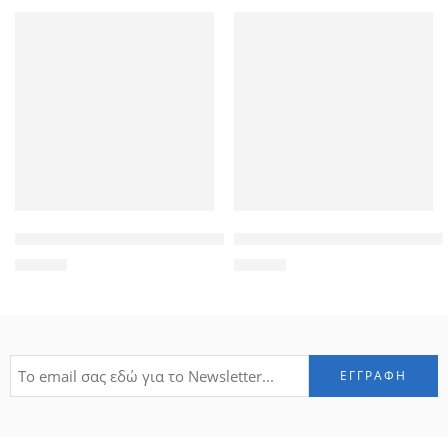
GOLDEN WOLF τσάντα πλάτης GB00399, με θήκη laptop 15.6″
ARCTIC HUNTER τσάντα πλάτης 
29,90
€
36,00
€