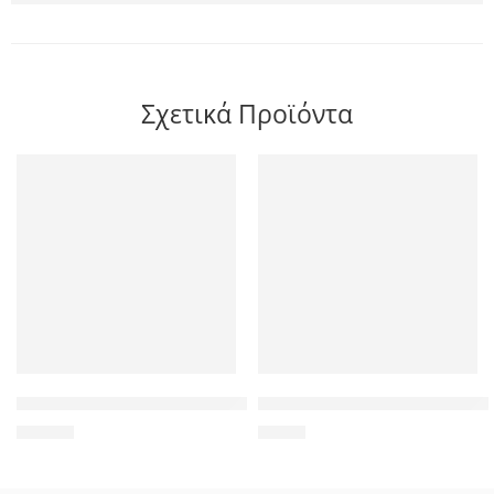
Σχετικά Προϊόντα
Συμβατό Inkjet για HP 652 XL, 13ml, color
Συμβατό Inkjet για Epson, T60
15,00
€
7,90
€