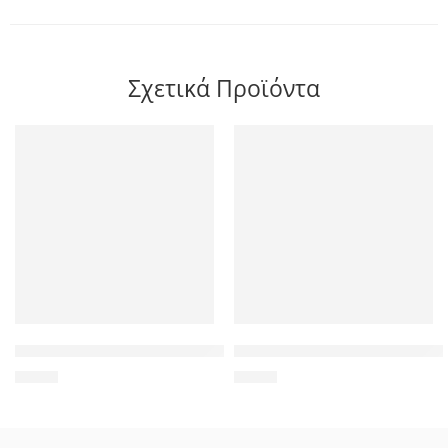
Σχετικά Προϊόντα
Συμβατό Inkjet για HP, 950 XL, 73ml, μαύρο
Συμβατό Inkjet για Epson, T33
3,90
€
2,90
€