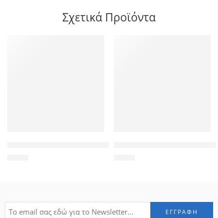
Σχετικά Προϊόντα
POWERTECH αντάπτορας DMS-59 σε 2x VGA CAB-DMS002, 0.
POWER KINGDOM μπαταρία μολ
4,90
€
5,50
€