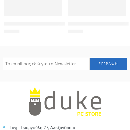
Πληκτρολόγιο για Lenovo G575/G570, US, μαύρο
Ηχεία για iPad Air Left+Right 2
14,90
€
18,00
€
Ταγμ. Γεωργούλη 27, Αλεξάνδρεια