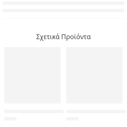
Σχετικά Προϊόντα
POWERTECH Tempered Glass 9H(0.33MM) 2.5D, iPhone 6 & 7
POWERTECH Tempered Glass 3D,
1,90
€
6,90
€