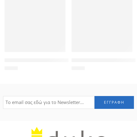
POWERTECH Tempered Glass 9H(0.33MM) 2.5D, iPhone 6 & 7
POWERTECH Tempered Glass 9
1,90
€
1,90
€