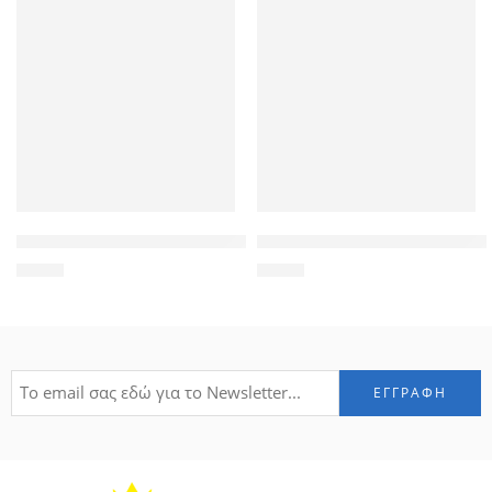
POWERTECH Tempered Glass 9H(0.33MM) για Huawei P10 Lit
POWERTECH βάση smartphone 
1,90
€
3,70
€