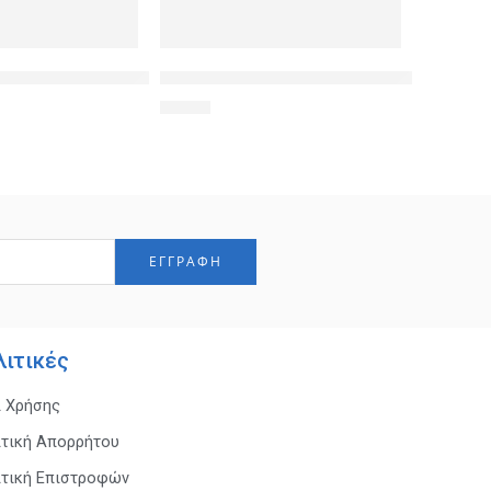
ση 2 συσκευών P009, 3pin, 1.5m
ip αρίθμησης καλωδίου Νο 1, Brown, 10τεμ.
POWERTECH αντάπτορας VGA σε DVI 24+5 
1,90
€
λιτικές
ι Χρήσης
ιτική Απορρήτου
ιτική Επιστροφών