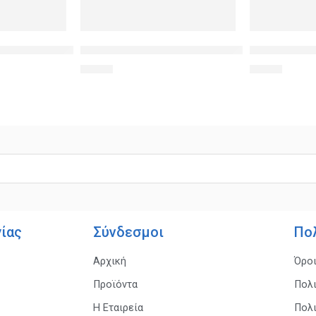
T2U, 600Mbps, Ver. 3.0
ιο HDMI 19pin σε DVI 24+1 CAB-H024, Dual Link, μαύρο, 3m
POWERTECH καλώδιο τροφοδοσίας PC για σύνδε
POWERTECH Cl
5,50
€
1,20
€
γίας
Σύνδεσμοι
Πο
Αρχική
Όρο
Προϊόντα
Πολ
Η Εταιρεία
Πολ