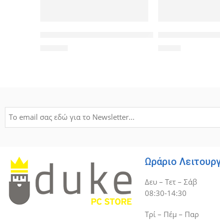
TP-LINK ασύρματος USB αντάπτορας δικτύου Archer 
POWERTECH καλώδ
20,00
€
3,50
€
Ωράριο Λειτουρ
Δευ – Τετ – Σάβ
08:30-14:30
Τρί – Πέμ – Παρ