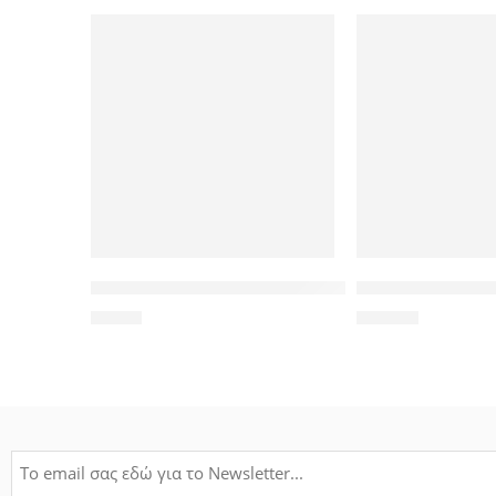
POWERTECH Clip αρίθμησης καλωδίου Νο 1, Brown,
TP-LINK Desktop S
1,20
€
55,00
€