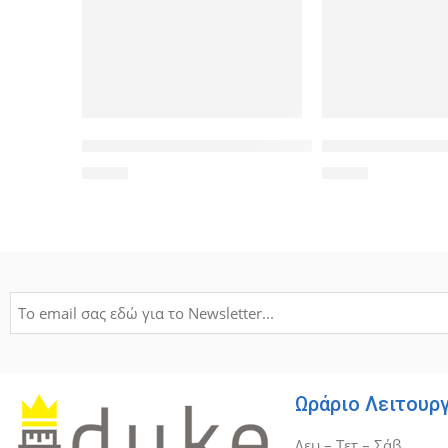
POWERTECH βύσμα για ψηφιακές κεραίες CAB-V014,
POWERTECH Clip α
1,00
€
1,20
€
Ωράριο Λειτουρ
Δευ – Τετ – Σάβ