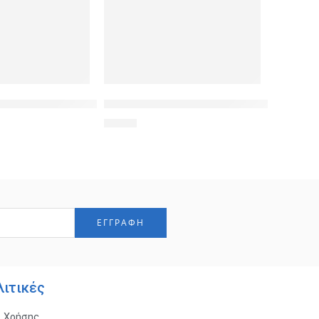
ook, White (0.11mm)
ip αρίθμησης καλωδίου Νο 1, Brown, 10τεμ.
POWERTECH καλώδιο τροφοδοσίας CAB-P00
5,50
€
λιτικές
ι Χρήσης