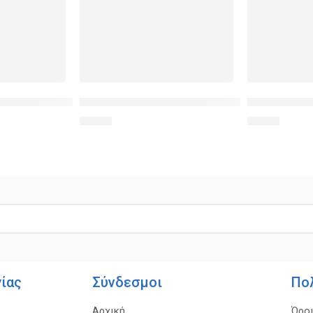
 θηλυκό, 5τμχ
ρίθμησης καλωδίου Νο 3, Orange, 10τεμ.
Αυτοκόλλητο universal για πληκτρολόγιο noteb
POWERTECH Cl
1,39
€
1,20
€
γίας
Σύνδεσμοι
Πο
Αρχική
Όρο