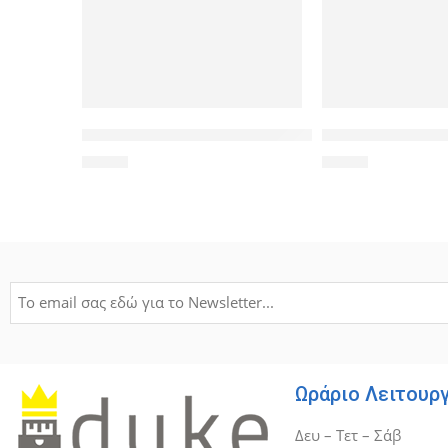
POWERTECH καλώδιο Scart 21pin σε Scart 21pin CA
POWERTECH καλώδ
2,80
€
4,90
€
Ωράριο Λειτουρ
Δευ – Τετ – Σάβ