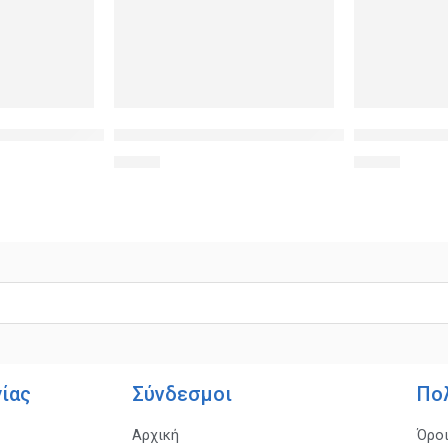
B-S003, 3m, μαύρο
ιο mini HDMI σε HDMI CAB-H013 με Ethernet, 5m, μαύρο
POWERTECH καλώδιο τροφοδοσίας PC για σύνδε
POWERTECH κ
5,50
€
1,30
€
γίας
Σύνδεσμοι
Πο
Αρχική
Όρο