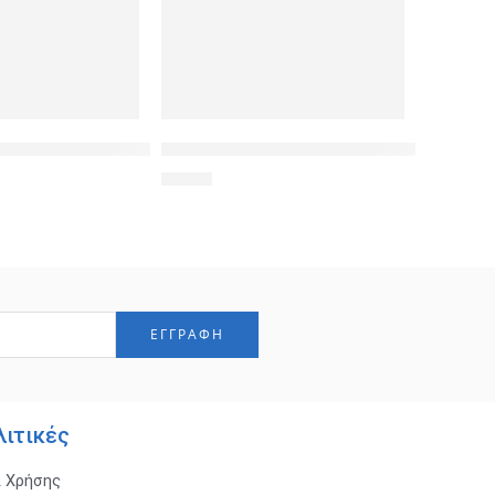
ση 2 συσκευών P009, 3pin, 1.5m
αλώδιο τηλεφώνου RJ11 6P4C CAB-T005, 7m, λευκό
POWERTECH τηλεχειριστήριο PT-078, 4x σ
4,90
€
λιτικές
ι Χρήσης