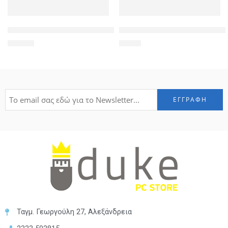
TP-LINK ασύρματος USB αντάπτορας δικτύου Archer T2U, 600
POWERTECH καλώδιο τηλεφώνο
20,00
€
1,30
€
Ταγμ. Γεωργούλη 27, Αλεξάνδρεια