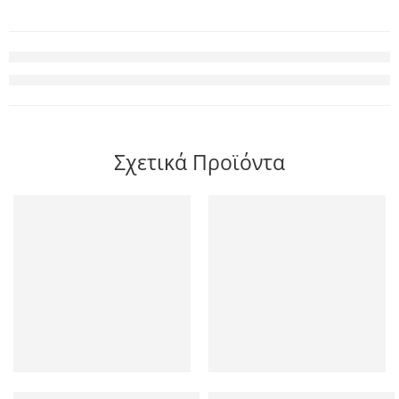
Σχετικά Προϊόντα
70mai UP06 Adustable Hardwire Kit for all USB-C 70mai Dash Ca
Insta360 GO Ultra Standard Bu