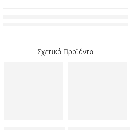
Σχετικά Προϊόντα
Insta360 Ace Pro 2 Cinematic Lens – Capture 2.35/1 ratio, rang
Insta360 GO Ultra Standard Bu