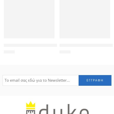
POWERTECH καλώδιο HDMI 19pin σε DVI 24+1 CAB-H024, Dua
GOOBAY tray 3.5″ για 2.5″ HD
3,50
€
2,20
€