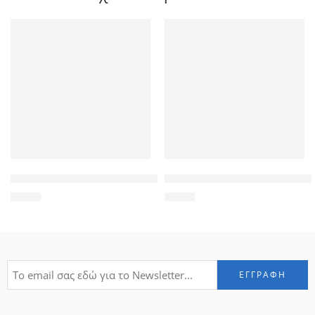
POWERTECH universal θήκη Glass TPU για smartphone έως 7 
POWERTECH Θήκη Slim Leather 
3,90
€
6,90
€