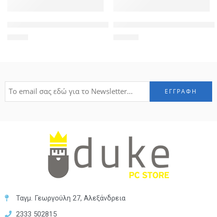
POWERTECH καλώδιο τροφοδοσίας PC για σύνδεση 2 συσκευώ
TP-LINK ασύρματος USB αντάπτ
5,50
€
20,00
€
Ταγμ. Γεωργούλη 27, Αλεξάνδρεια
2333 502815