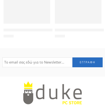
POWERTECH Clip αρίθμησης καλωδίου Νο 2, Red, 10τεμ.
POWERTECH τηλεχειριστήριο P
1,20
€
9,00
€