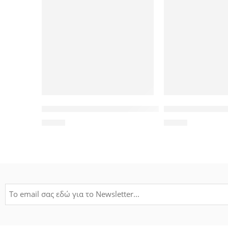
POWERTECH Clip αρίθμησης καλωδίου Νο 1, Brown,
Αυτοκόλλητο univ
1,20
€
1,39
€