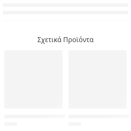
Σχετικά Προϊόντα
POWERTECH καλώδιο τηλεφώνου RJ11 6P4C CAB-T005, 7m, λ
POWERTECH Clip αρίθμησης κα
1,30
€
1,20
€