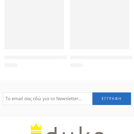
POWERTECH Θήκη Elegance Leather για Leagoo M8/M8 Pro, B
POWERTECH Θήκη Slim Leather
3,90
€
6,90
€