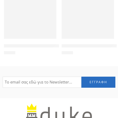
POWERTECH Θήκη Slim Leather για Samsung A5 2018, μαύρη
POWERTECH Tempered Glass 9
4,50
€
1,90
€