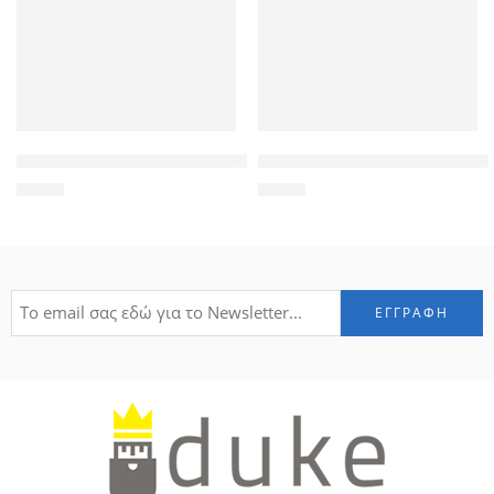
POWERTECH Θήκη Slim Leather για Samsung A5 2018, γκρι
MERCURY Θήκη Wow Bumper γι
2,90
€
1,50
€