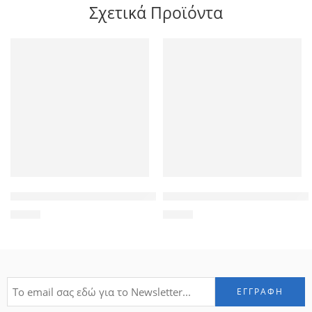
Σχετικά Προϊόντα
POWERTECH tempered glass PT-392 για Universal 11.5″ Scree
POWERTECH Tempered Glass 9H
4,90
€
1,90
€