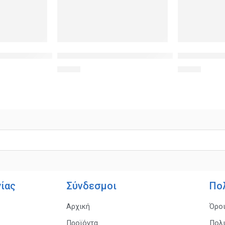
full glue, μαύρο
w Bumper για Samsung S8, Black
POWERTECH universal θήκη Glass TPU για smar
POWERTECH T
3,90
€
1,90
€
γίας
Σύνδεσμοι
Πο
Αρχική
Όρο
Προϊόντα
Πολ