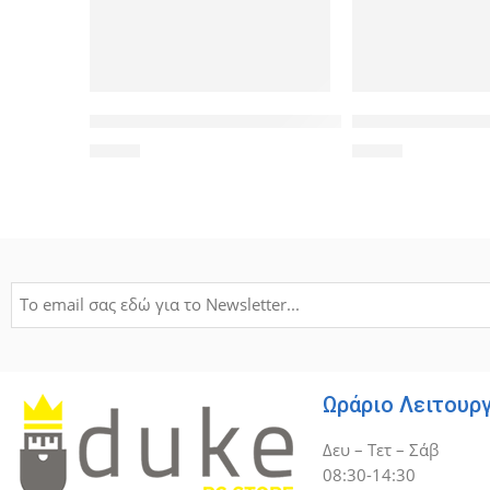
POWERTECH Tempered Glass 5D για Xiaomi Redmi 6, 
MERCURY Θήκη Wo
1,90
€
1,50
€
Ωράριο Λειτουρ
Δευ – Τετ – Σάβ
08:30-14:30