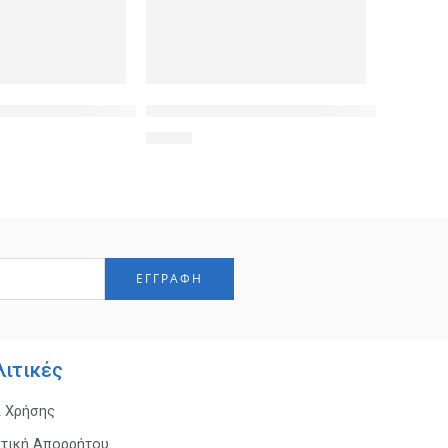
tphone έως 7 x 14.5cm, μαύρη
empered Glass 9H(0.33MM), για Xiaomi Mi A1
POWERTECH Tempered Glass 9H(0.33MM), γ
1,90
€
λιτικές
ι Χρήσης
ιτική Απορρήτου