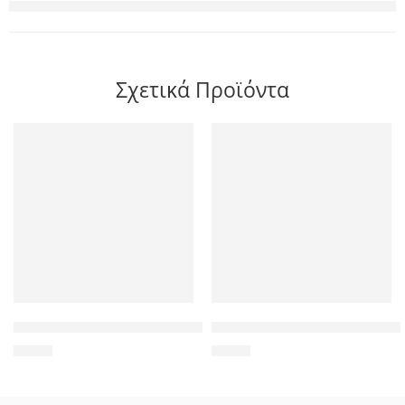
Σχετικά Προϊόντα
MERCURY Θήκη Wow Bumper για Samsung S8, Black
POWERTECH tempered glass PT-
1,50
€
4,90
€