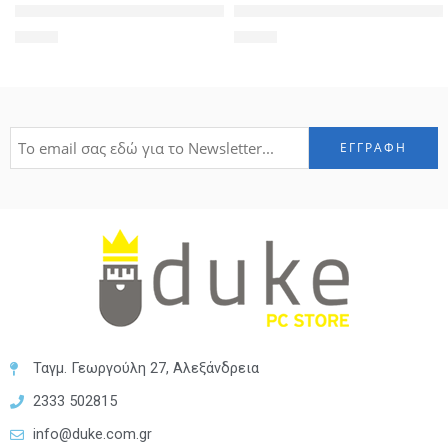
POWERTECH Θήκη Slim Leather για Samsung A5 2018, μαύρη
POWERTECH universal θήκη κιν
4,50
€
3,50
€
Ταγμ. Γεωργούλη 27, Αλεξάνδρεια
2333 502815
info@duke.com.gr