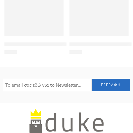
POWERTECH Tempered Glass 9H(0.33MM), για Xiaomi Mi A1
POWERTECH βάση smartphone 
1,90
€
3,70
€