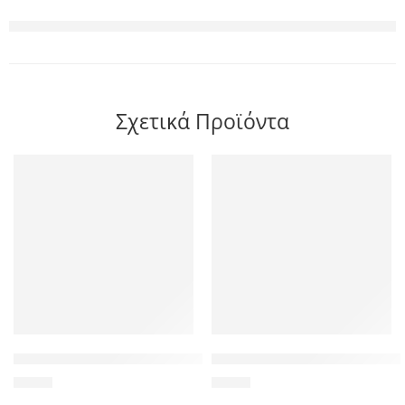
Σχετικά Προϊόντα
POWERTECH καλώδιο κεραίας RF αρσενικό – RF θηλυκό CAB-
POWERTECH Clip αρίθμησης κα
2,90
€
1,20
€