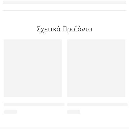
Σχετικά Προϊόντα
POWERTECH αντάπτορας mono 3.5mm σε 6.35mm CAB-J023, 
DELOCK καλώδιο USB-A interfa
1,70
€
6,90
€