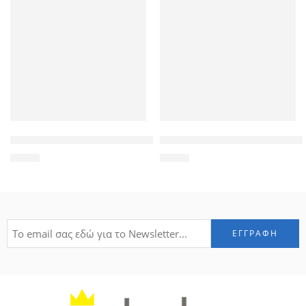
POWERTECH Clip αρίθμησης καλωδίου Νο 1, Brown, 10τεμ.
POWERTECH καλώδιο stereo 3.
1,20
€
1,00
€