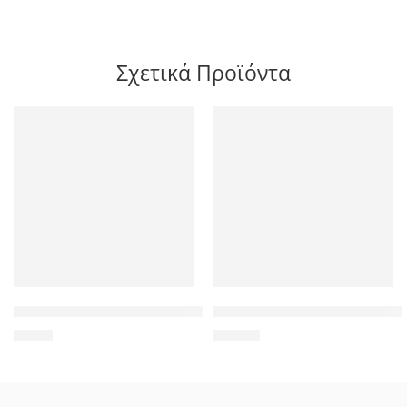
Σχετικά Προϊόντα
POWERTECH τηλεχειριστήριο PT-371 για αποκωδικοποιητή P
TP-LINK ασύρματος USB αντάπτ
9,00
€
20,00
€