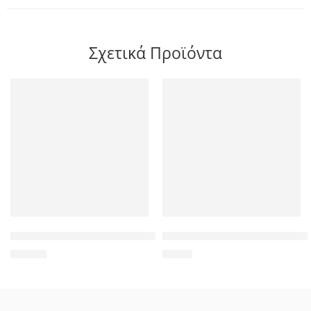
Σχετικά Προϊόντα
TP-LINK Desktop Switch TL-SF1008P 8 Θυρών, με 4-port POE, V
POWERTECH αντάπτορας micr
55,00
€
1,50
€