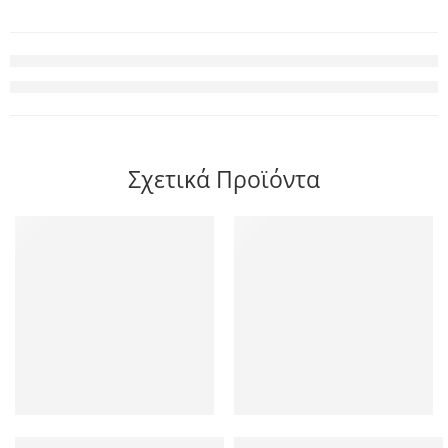
Σχετικά Προϊόντα
Insta360 Motorcycle Crab Clamp – Universal for all Action Ca
Insta360 X4 Air Mic Windshiel