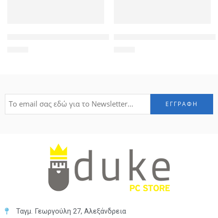
POWERTECH καλώδιο HDMI 19pin σε DVI 24+1 CAB-H024, Dua
POWERTECH αντάπτορας DMS-
3,50
€
4,90
€
Ταγμ. Γεωργούλη 27, Αλεξάνδρεια