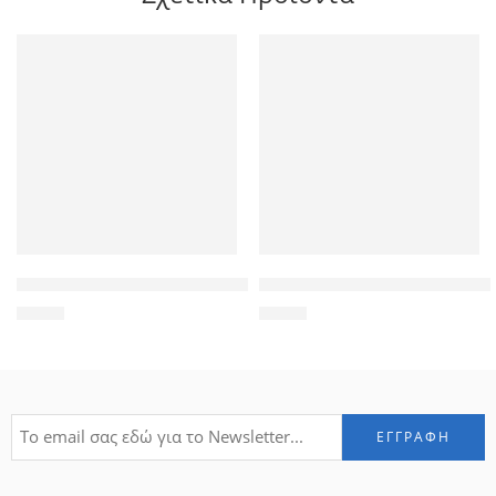
POWERTECH αντάπτορας micro HDMI σε HDMI ADA-H002, μα
POWERTECH τηλεχειριστήριο P
1,50
€
9,00
€